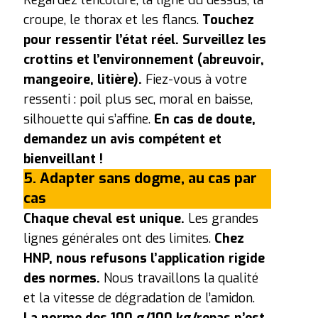
croupe, le thorax et les flancs.
Touchez
pour ressentir l’état réel.
Surveillez les
crottins et l’environnement (abreuvoir,
mangeoire, litière).
Fiez-vous à votre
ressenti : poil plus sec, moral en baisse,
silhouette qui s’affine.
En cas de doute,
demandez un avis compétent et
bienveillant !
5. Adapter sans dogme, au cas par
cas
Chaque cheval est unique.
Les grandes
lignes générales ont des limites.
Chez
HNP, nous refusons l’application rigide
des normes.
Nous travaillons la qualité
et la vitesse de dégradation de l’amidon.
La norme des 100 g/100 kg/repas n’est