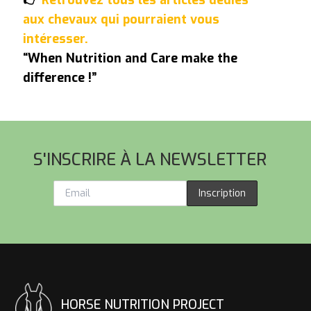
aux chevaux qui pourraient vous
intéresser.
“When Nutrition and Care make the
difference !”
Pied de page
S'INSCRIRE À LA NEWSLETTER
Inscription
HORSE NUTRITION PROJECT