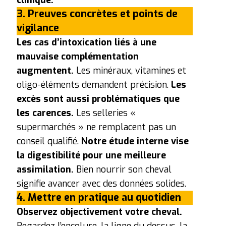
3. Preuves concrètes et points de
vigilance
Les cas d’intoxication liés à une
mauvaise complémentation
augmentent.
Les minéraux, vitamines et
oligo-éléments demandent précision.
Les
excès sont aussi problématiques que
les carences.
Les selleries «
supermarchés » ne remplacent pas un
conseil qualifié.
Notre étude interne vise
la digestibilité pour une meilleure
assimilation.
Bien nourrir son cheval
signifie avancer avec des données solides.
4. Mettre en pratique au quotidien
Observez objectivement votre cheval.
Regardez l’encolure, la ligne du dessus, la