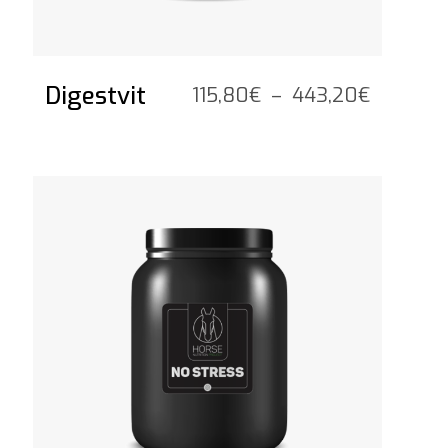
Digestvit
Plage
115,80
€
–
443,20
€
de
prix :
115,80€
Voir le produit
à
443,20€