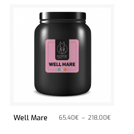
12,50€
Voir le produit
à
50,00€
Well Mare
Plage
65,40
€
–
218,00
€
de