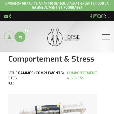
Accueil
/
Gamme
/
Compléments
/ Comportement & Stress
LIVRAISON GRATUITE À PARTIR DE 150€ D'ACHAT EXCEPTÉ POUR LA
GAMME ALIMENT ET FOURRAGE !
FR
Facebook
Instagram
info@hnp-horse.be
+32 (0)4 250 12 96
0
Ouvrir
Comportement & Stress
VOUS
GAMMES
>
COMPLÉMENTS
>
COMPORTEMENT
ÊTES
& STRESS
ICI :
Voir le produit