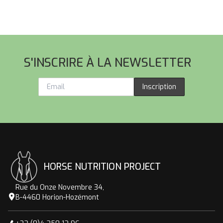
prix :
65,40€
à
Pied de page
218,00€
S'INSCRIRE À LA NEWSLETTER
Inscription
HORSE NUTRITION PROJECT
Rue du Onze Novembre 34,
B-4460 Horion-Hozémont