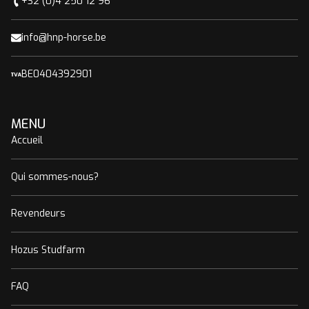
+32 (0)4 250 12 96
info@hnp-horse.be
BE0404392901
MENU
Accueil
Qui sommes-nous?
Revendeurs
Hozus Studfarm
FAQ