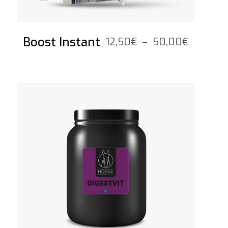
Boost Instant
Plage
12,50
€
–
50,00
€
de
prix :
12,50€
Voir le produit
à
50,00€