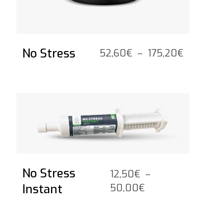
No Stress
Plage
52,60
€
–
175,20
€
de
prix :
52,60€
Voir le produit
à
175,20€
No Stress
12,50
€
–
Plage
Instant
50,00
€
de
prix :