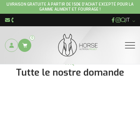
LIVRAISON GRATUITE À PARTIR DE 150€ D'ACHAT EXCEPTÉ POUR LA
GAMME ALIMENT ET FOURRAGE !
IT
Facebook
Instagram
info@hnp-horse.be
+32 (0)4 250 12 96
0
Ouvrir
FAQ
Tutte le nostre domande