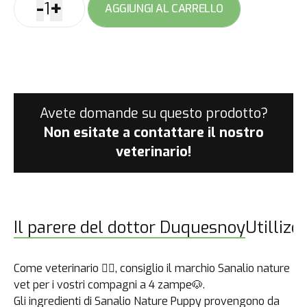
-
+
1
AGGIUNGI AL CARRELLO
Sanalio
Nature
Puppy
quantità
Avete domande su questo prodotto?
Non esitate a contattare
il nostro
veterinario!
Il parere del dottor Duquesnoy
Utillizo
Come veterinario 👩‍⚕️, consiglio il marchio Sanalio nature
vet per i vostri compagni a 4 zampe🐶.
Gli ingredienti di Sanalio Nature Puppy provengono da