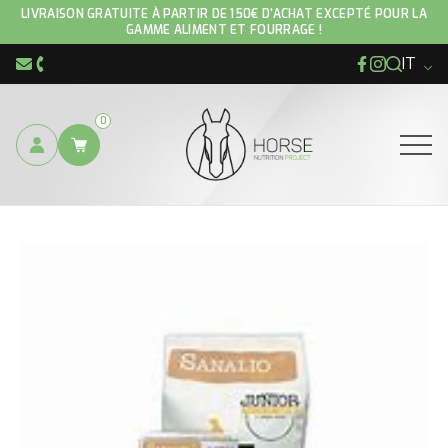
LIVRAISON GRATUITE À PARTIR DE 150€ D'ACHAT EXCEPTÉ POUR LA
GAMME ALIMENT ET FOURRAGE !
IT
Facebook
Instagram
info@hnp-horse.be
+32 (0)4 250 12 96
0
Ouvrir
SEI QUI:
MANGIMI CANI
SANALIO NATURE PUPPY