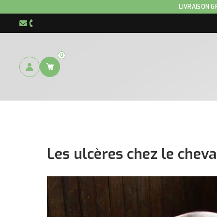
LIVRAISON G
info@hnp-horse.be
+32 (0)4 250 12 96
0
Les ulcères chez le cheva