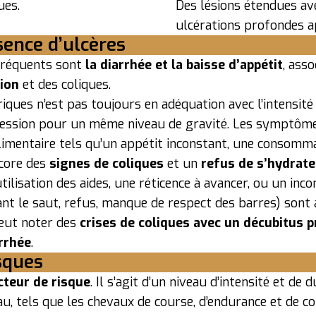
ues.
Des lésions étendues av
ulcérations profondes a
sence d’ulcères
fréquents sont
la diarrhée et la baisse d’appétit
, ass
tion
et des coliques.
triques n’est pas toujours en adéquation avec l’intens
xpression pour un même niveau de gravité. Les symptôm
mentaire tels qu’un appétit inconstant, une consomma
ncore des
signes de coliques
et un
refus de s’hydrate
’utilisation des aides, une réticence à avancer, ou un in
nt le saut, refus, manque de respect des barres) sont 
peut noter des
crises de coliques avec un décubitus 
rrhée
.
isques
cteur de risque
. Il s’agit d’un niveau d’intensité et de 
u, tels que les chevaux de course, d’endurance et de 