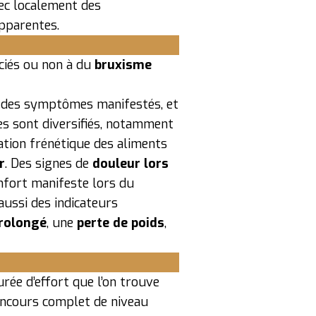
ec localement des
pparentes.
ociés ou non à du
bruxisme
ité des symptômes manifestés, et
es sont diversifiés, notamment
tion frénétique des aliments
r
. Des signes de
douleur lors
confort manifeste lors du
aussi des indicateurs
prolongé
, une
perte de poids
,
durée d’effort que l’on trouve
concours complet de niveau