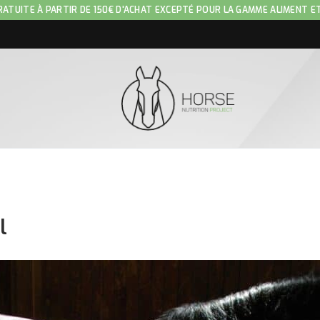
RATUITE À PARTIR DE 150€ D'ACHAT EXCEPTÉ POUR LA GAMME ALIMENT E
l