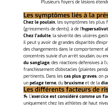
Plusieurs foyers de lésions étend
Les symptômes liés à la pré
Chez le poulain
, les symptômes les plus 
(grincements de dents), à de l’
hypersaliva
Chez l’adulte
, la sévérité des ulcères gas
il peut y avoir de grandes disparités d’e
des changements dans le comportement ali
concentrés suivie d’un arrêt soudain, ou e
du sanglage
, des réactions défensives à l
franchissement d’obstacles (plaintes penda
pertinents. Dans les
cas plus graves
, on 
un
pelage terne
, du
bruxisme
et de la
dia
Les différents facteurs de r
🏇 L’
exercice est considéré comme un fa
uniquement chez les athlètes de haut nivea