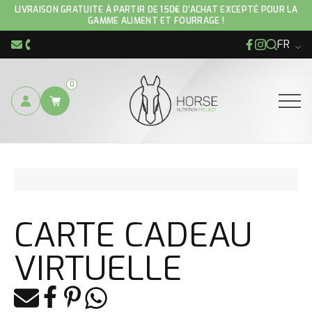
LIVRAISON GRATUITE À PARTIR DE 150€ D'ACHAT EXCEPTÉ POUR LA
GAMME ALIMENT ET FOURRAGE !
FR
Facebook
Instagram
info@hnp-horse.be
+32 (0)4 250 12 96
0
Ouvrir
VOUS ÊTES ICI :
BONS CADEAUX
CARTE CADEAU VIRTUELLE
CARTE CADEAU
VIRTUELLE
E-mail
Facebook
Pinterest
Whatsapp