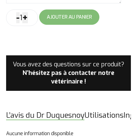
-
+
1
AJOUTER AU PANIER
Carte
Cadeau
Virtuelle
quantité
Vous avez des questions sur ce produit?
N’hésitez pas à contacter
notre
vétérinaire !
L’avis du Dr Duquesnoy
Utilisations
Ing
Aucune information disponible