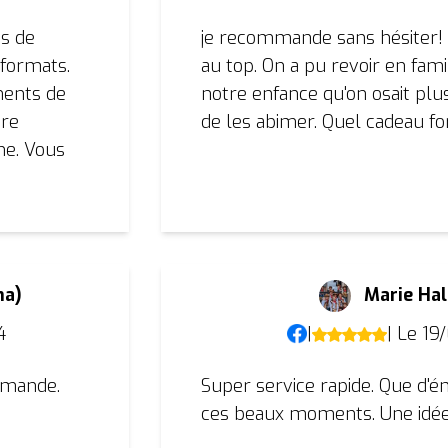
us de
je recommande sans hésiter! 
 formats.
au top. On a pu revoir en fami
ments de
notre enfance qu'on osait plu
tre
de les abimer. Quel cadeau f
me. Vous
na)
Marie Hal
4
|
| Le 19
ommande.
Super service rapide. Que d'é
ces beaux moments. Une idée 