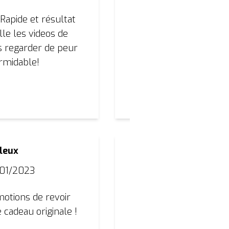
Rapide et résultat
Un tout grand merci 
lle les videos de
vieilles vhs de mon en
s regarder de peur
bientôt pour le reste 
ormidable!
Kat
leux
|
/01/2023
Des images vieilles d
motions de revoir
numérisées avec soin 
cadeau originale !
courts. Merci d’avoir f