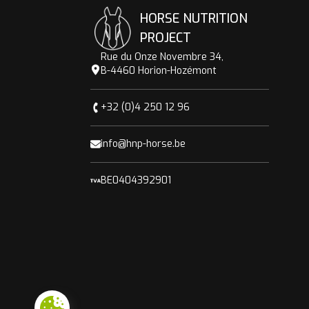
HORSE NUTRITION
PROJECT
Rue du Onze Novembre 34,
B-4460 Horion-Hozémont
+32 (0)4 250 12 96
info@hnp-horse.be
BE0404392901