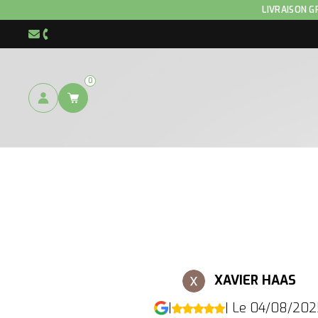
LIVRAISON G
info@hnp-horse.be
+32 (0)4 250 12 96
0
XAVIER HAAS
|
| Le 04/08/202