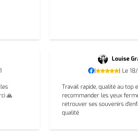
Louise Gr
t
|
| Le 18
1
Travail rapide, qualité au top
lles
recommander les yeux fermé
ci 🙏
retrouver ses souvenirs d'en
qualité