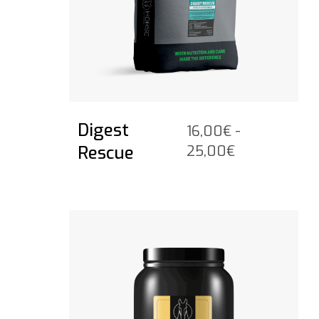
Digest
16,00
€
-
Fascia
Rescue
25,00
€
di
prezzo:
da
Vedi il prodotto
16,00€
a
25,00€