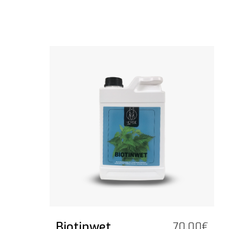
Vedi il prodotto
Biotinwet
70,00
€