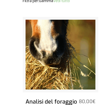
Filtra per:
Gamma
Vedi tutto
Vedi il prodotto
Analisi del foraggio
80,00
€