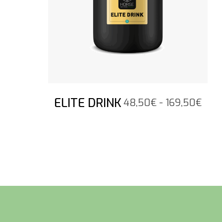
ELITE DRINK
Fasc
48,50
€
-
169,50
€
di
prez
da
48,
a
169,
Pied de page