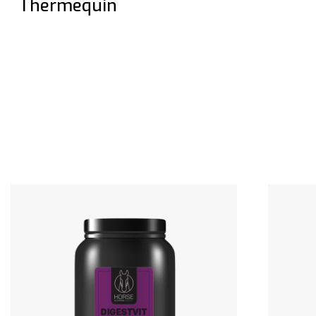
Thermequin
Vedi il prodotto
Vedi il pr