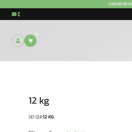
Home
/ Prodotto Conditionnement / 12 kg
LIVRAISON G
info@hnp-horse.be
+32 (0)4 250 12 96
0
12 kg
SEI QUI:
12 KG