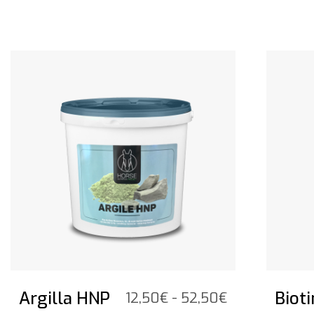
Vedi il prodotto
Vedi il pr
Argilla HNP
Biot
Fascia
12,50
€
-
52,50
€