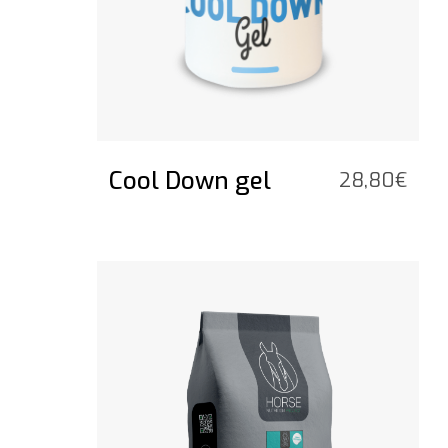
Cool Down gel
28,80
€
Vedi il prodotto