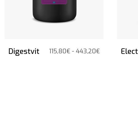
Digestvit
Elec
Fascia
115,80
€
-
443,20
€
di
prezzo:
da
115,80€
a
443,20€