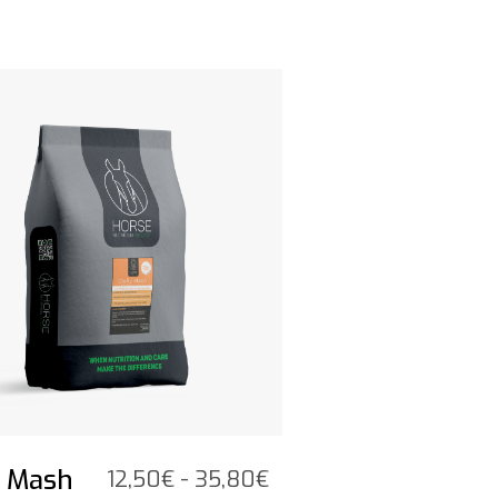
odotto
y Mash
Fascia
12,50
€
-
35,80
€