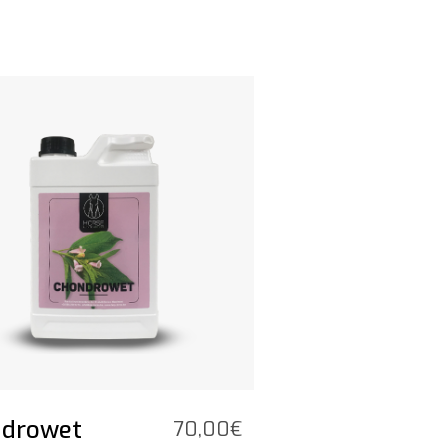
odotto
drowet
70,00
€