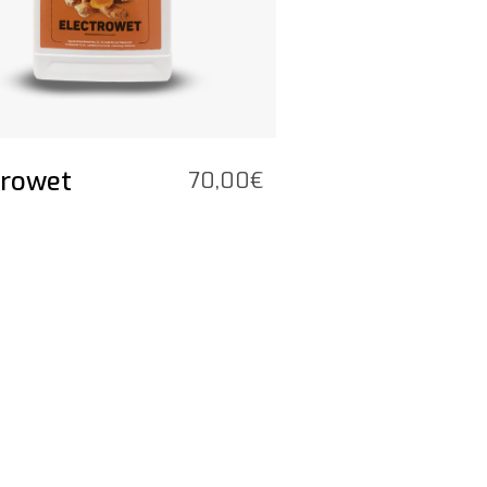
trowet
70,00
€