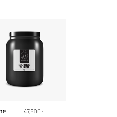
odotto
ine
47,50
€
-