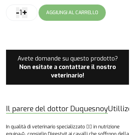
-
+
1
AGGIUNGI AL CARRELLO
Digestvit
quantità
Avete domande su questo prodotto?
Non esitate a contattare
il nostro
veterinario!
Il parere del dottor Duquesnoy
Utillizo
In qualità di veterinario specializzato 👩‍⚕️ in nutrizione
equina🐴, consiglio Digestvit ai cavalli che soffrono della