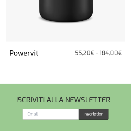
Powervit
Fas
55,20
€
-
184,00
€
di
pre
da
55,
Pied de page
a
ISCRIVITI ALLA NEWSLETTER
184
Inscription