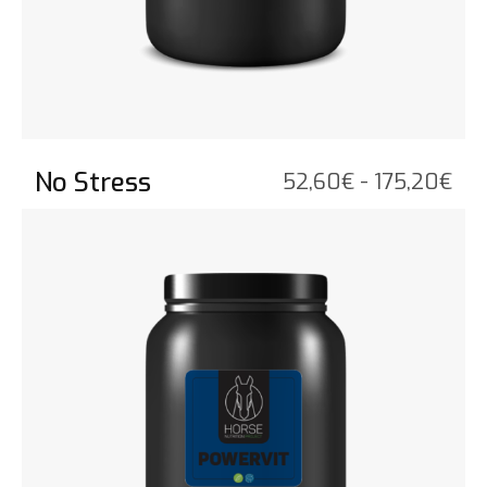
No Stress
Fas
52,60
€
-
175,20
€
di
Vedi il prodotto
pre
da
52,
a
175