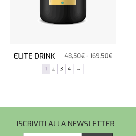
ELITE DRINK
Fascia
48,50
€
-
169,50
€
di
1
2
3
4
→
prezzo:
da
48,50€
a
169,50€
Pied de page
ISCRIVITI ALLA NEWSLETTER