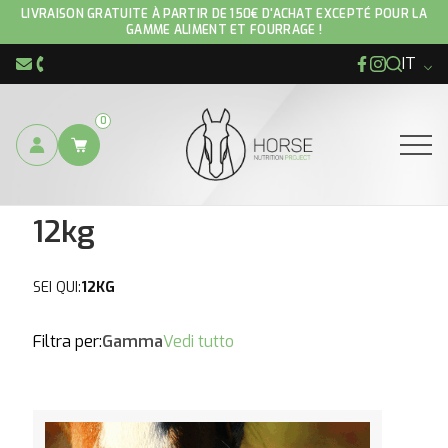
Home
/ Prodotto Conditionnement / 12kg
LIVRAISON GRATUITE À PARTIR DE 150€ D'ACHAT EXCEPTÉ POUR LA
GAMME ALIMENT ET FOURRAGE !
IT
Facebook
Instagram
info@hnp-horse.be
+32 (0)4 250 12 96
0
Ouvrir
12kg
SEI QUI:
12KG
Filtra per:
Gamma
Vedi tutto
Vedi il prodotto