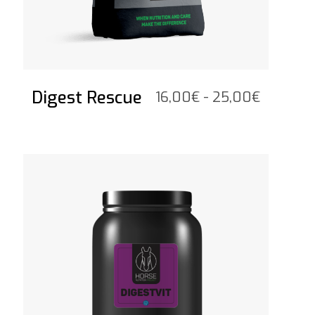
Digest Rescue
Fascia
16,00
€
-
25,00
€
di
prezzo:
da
Vedi il prodotto
16,00€
a
25,00€