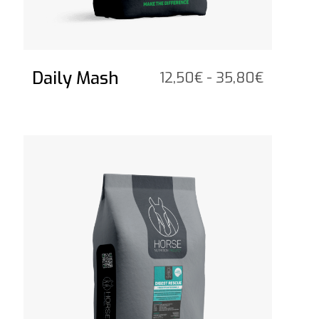
Daily Mash
Fascia
12,50
€
-
35,80
€
di
prezzo:
da
Vedi il prodotto
12,50€
a
35,80€