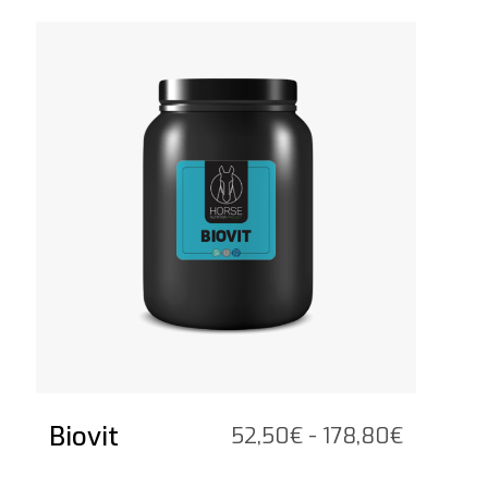
Vedi il prodotto
Biovit
Fascia
52,50
€
-
178,80
€
di