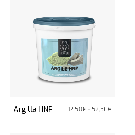
Argilla HNP
Fascia
12,50
€
-
52,50
€
di
prezzo:
da