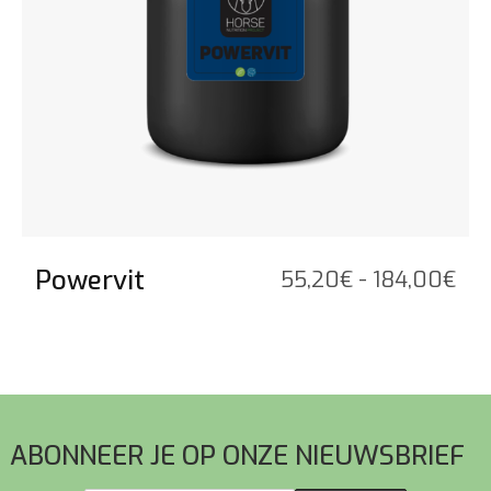
Powervit
Pri
55,20
€
-
184,00
€
55,
tot
184
Voettekst
ABONNEER JE OP ONZE NIEUWSBRIEF