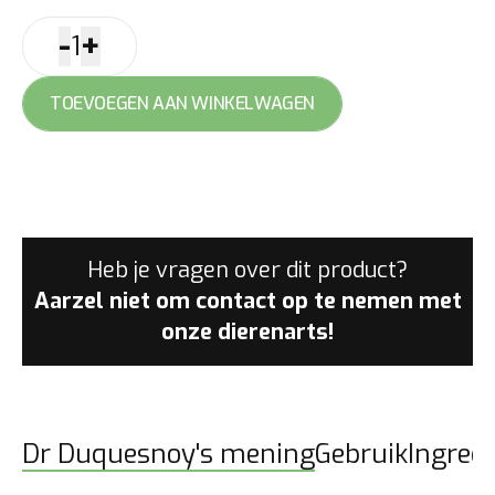
-
+
1
Digestvit
aantal
TOEVOEGEN AAN WINKELWAGEN
Heb je vragen over dit product?
Aarzel niet om contact op te nemen met
onze dierenarts!
Dr Duquesnoy's mening
Gebruik
Ingred