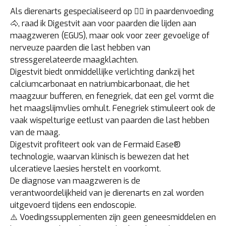
Als dierenarts gespecialiseerd op 👩‍⚕️ in paardenvoeding
🐴, raad ik Digestvit aan voor paarden die lijden aan
maagzweren (EGUS), maar ook voor zeer gevoelige of
nerveuze paarden die last hebben van
stressgerelateerde maagklachten.
Digestvit biedt onmiddellijke verlichting dankzij het
calciumcarbonaat en natriumbicarbonaat, die het
maagzuur bufferen, en fenegriek, dat een gel vormt die
het maagslijmvlies omhult. Fenegriek stimuleert ook de
vaak wispelturige eetlust van paarden die last hebben
van de maag.
Digestvit profiteert ook van de Fermaid Ease®
technologie, waarvan klinisch is bewezen dat het
ulceratieve laesies herstelt en voorkomt.
De diagnose van maagzweren is de
verantwoordelijkheid van je dierenarts en zal worden
uitgevoerd tijdens een endoscopie.
⚠️ Voedingssupplementen zijn geen geneesmiddelen en