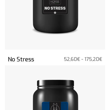
No Stress
Pri
52,60
€
-
175,20
€
52,
Bekijk het product
tot
175