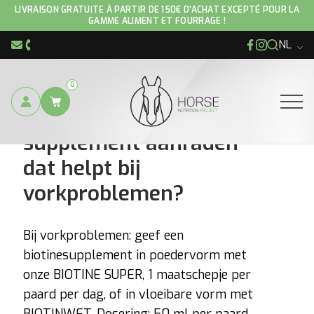
LIVRAISON GRATUITE À PARTIR DE 150€ D'ACHAT EXCEPTÉ POUR LA
GAMME ALIMENT ET FOURRAGE !
NL
Facebook
Instagram
info@hnp-horse.be
+32 (0)4 250 12 96
0
Kun je me een
Ouvrir
supplement aanraden
dat helpt bij
vorkproblemen?
Bij vorkproblemen: geef een
biotinesupplement in poedervorm met
onze BIOTINE SUPER, 1 maatschepje per
paard per dag, of in vloeibare vorm met