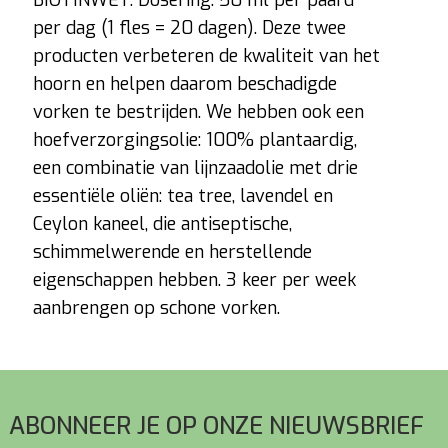
BIOTINWET. Dosering: 50 ml per paard
per dag (1 fles = 20 dagen). Deze twee
producten verbeteren de kwaliteit van het
hoorn en helpen daarom beschadigde
vorken te bestrijden. We hebben ook een
hoefverzorgingsolie: 100% plantaardig,
een combinatie van lijnzaadolie met drie
essentiële oliën: tea tree, lavendel en
Ceylon kaneel, die antiseptische,
schimmelwerende en herstellende
eigenschappen hebben. 3 keer per week
aanbrengen op schone vorken.
Voettekst
ABONNEER JE OP ONZE NIEUWSBRIEF