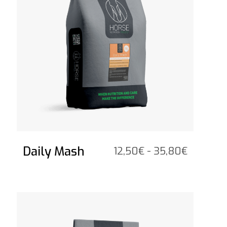
Daily Mash
Prijsklas
12,50
€
-
35,80
€
12,50€
tot
35,80€
Bekijk het product