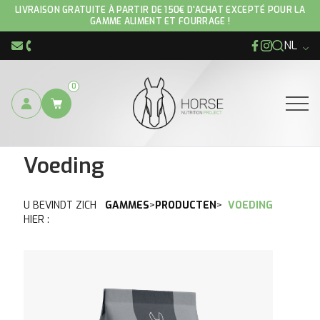
Home
/
Producten
/ Voeding
LIVRAISON GRATUITE À PARTIR DE 150€ D'ACHAT EXCEPTÉ POUR LA
GAMME ALIMENT ET FOURRAGE !
NL
Facebook
Instagram
info@hnp-horse.be
+32 (0)4 250 12 96
0
Ouvrir
Voeding
U BEVINDT ZICH
GAMMES
>
PRODUCTEN
>
VOEDING
HIER :
Bekijk het product