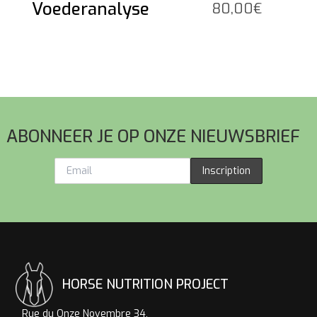
Voederanalyse
80,00
€
Voettekst
ABONNEER JE OP ONZE NIEUWSBRIEF
Inscription
HORSE NUTRITION PROJECT
Rue du Onze Novembre 34,