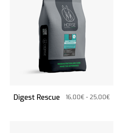
Digest Rescue
Prijsklas
16,00
€
-
25,00
€
16,00€
tot
25,00€
Bekijk het product