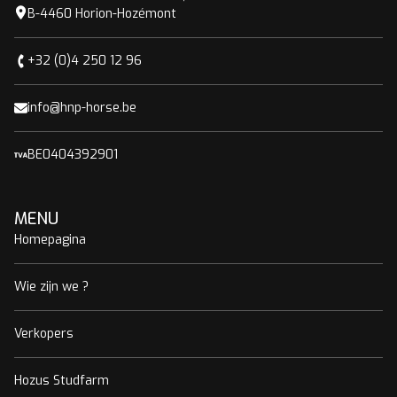
B-4460 Horion-Hozémont
+32 (0)4 250 12 96
info@hnp-horse.be
BE0404392901
MENU
Homepagina
Wie zijn we ?
Verkopers
Hozus Studfarm