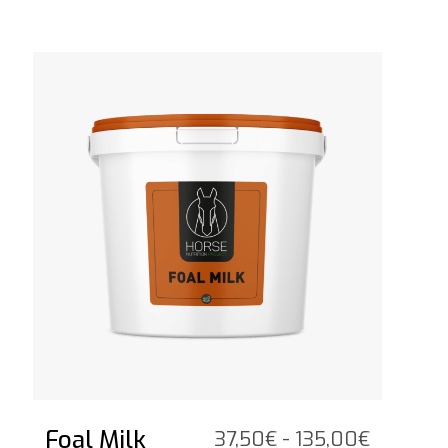
Bekijk het product
Foal Milk
Prijsklas
37,50
€
-
135,00
€