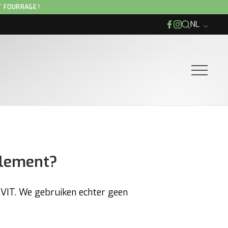
T FOURRAGE !
NL
Facebook
Instagram
Ouvrir le
plement?
VIT. We gebruiken echter geen