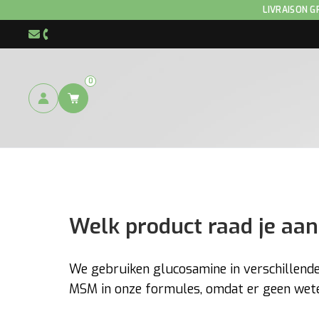
LIVRAISON G
info@hnp-horse.be
+32 (0)4 250 12 96
0
Welk product raad je aa
We gebruiken glucosamine in verschillen
MSM in onze formules, omdat er geen weten