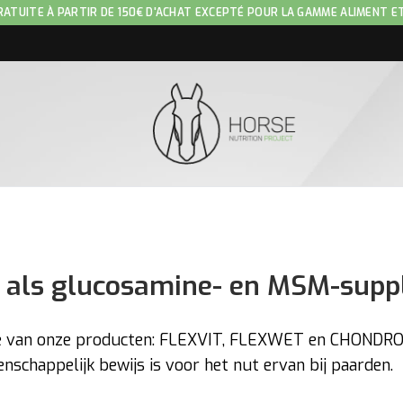
RATUITE À PARTIR DE 150€ D'ACHAT EXCEPTÉ POUR LA GAMME ALIMENT E
n als glucosamine- en MSM-sup
de van onze producten: FLEXVIT, FLEXWET en CHONDRO
schappelijk bewijs is voor het nut ervan bij paarden.