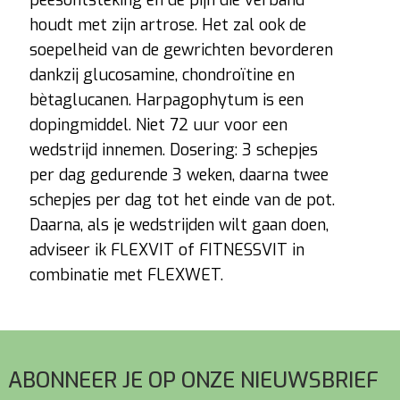
peesontsteking en de pijn die verband
houdt met zijn artrose. Het zal ook de
soepelheid van de gewrichten bevorderen
dankzij glucosamine, chondroïtine en
bètaglucanen. Harpagophytum is een
dopingmiddel. Niet 72 uur voor een
wedstrijd innemen. Dosering: 3 schepjes
per dag gedurende 3 weken, daarna twee
schepjes per dag tot het einde van de pot.
Daarna, als je wedstrijden wilt gaan doen,
adviseer ik FLEXVIT of FITNESSVIT in
combinatie met FLEXWET.
Voettekst
ABONNEER JE OP ONZE NIEUWSBRIEF