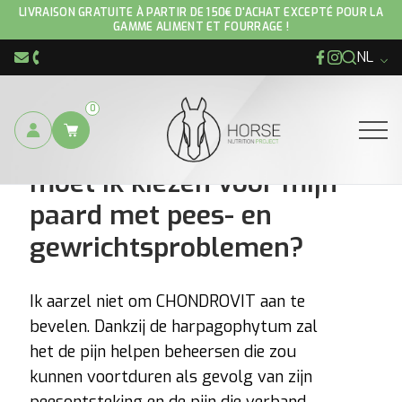
LIVRAISON GRATUITE À PARTIR DE 150€ D'ACHAT EXCEPTÉ POUR LA
GAMME ALIMENT ET FOURRAGE !
NL
Facebook
Instagram
info@hnp-horse.be
+32 (0)4 250 12 96
0
Welke supplementen
Ouvrir
moet ik kiezen voor mijn
paard met pees- en
gewrichtsproblemen?
Ik aarzel niet om CHONDROVIT aan te
bevelen. Dankzij de harpagophytum zal
het de pijn helpen beheersen die zou
kunnen voortduren als gevolg van zijn