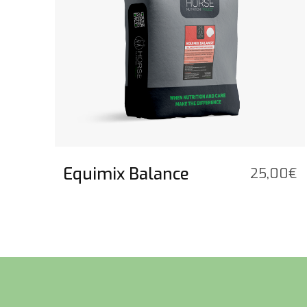
Equimix Balance
25,00
€
Voettekst