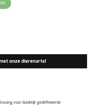
GEN
 met
onze dierenarts!
lossing voor duidelijk gedefinieerde