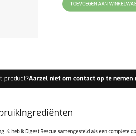
TOEVOEGEN AAN WINKELWA
aantal
it product?
Aarzel niet om contact op te nemen
bruik
Ingrediënten
ding 🐴 heb ik Digest Rescue samengesteld als een complete op