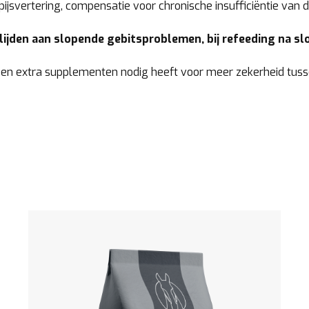
spijsvertering, compensatie voor chronische insufficiëntie va
 lijden aan slopende gebitsproblemen, bij refeeding na slo
een extra supplementen nodig heeft voor meer zekerheid tus
Bekijk het product