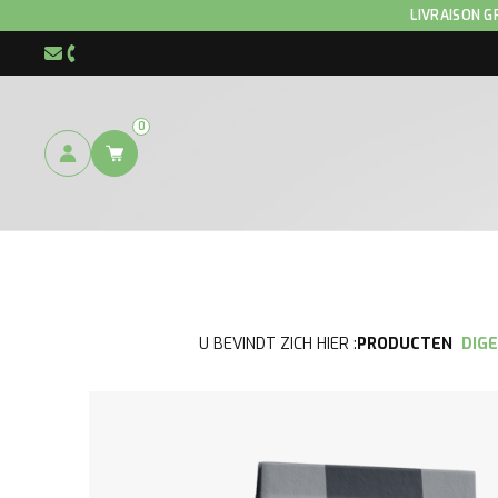
LIVRAISON G
info@hnp-horse.be
+32 (0)4 250 12 96
0
U BEVINDT ZICH HIER :
PRODUCTEN
DIG