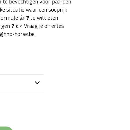
 om te bevochtigen voor paarden
e situatie waar een soeprijk
formule 👍 ❓ Je wilt eten
rgen ❓ 👉 Vraag je offertes
o@hnp-horse.be.