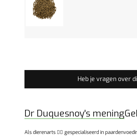
Heb je vragen over d
Dr Duquesnoy's mening
Ge
Als dierenarts 👩‍⚕️ gespecialiseerd in paardenvoe