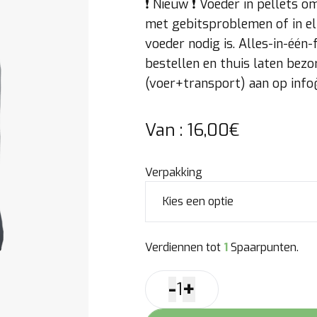
❗️ Nieuw ❗️ Voeder in pellets
met gebitsproblemen of in elk
voeder nodig is. Alles-in-één-
bestellen en thuis laten bezo
(voer+transport) aan op inf
Van :
16,00
€
Verpakking
Verdiennen tot
1
Spaarpunten.
-
+
1
Digest
Rescue