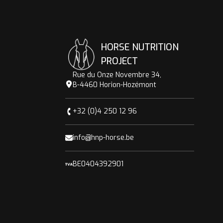
HORSE NUTRITION
PROJECT
Rue du Onze Novembre 34,
B-4460 Horion-Hozémont
+32 (0)4 250 12 96
info@hnp-horse.be
BE0404392901