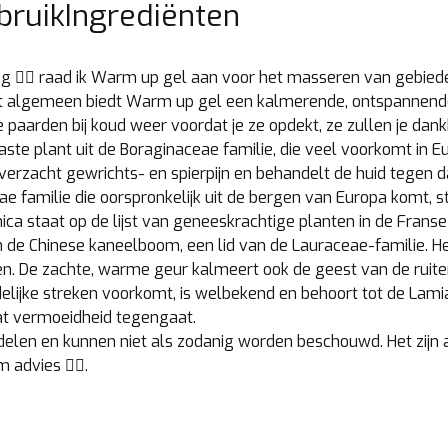
bruik
Ingrediënten
g 👩‍⚕️ raad ik Warm up gel aan voor het masseren van gebiede
het algemeen biedt Warm up gel een kalmerende, ontspannend
aarden bij koud weer voordat je ze opdekt, ze zullen je dankb
ste plant uit de Boraginaceae familie, die veel voorkomt in E
 verzacht gewrichts- en spierpijn en behandelt de huid tegen d
e familie die oorspronkelijk uit de bergen van Europa komt, s
a staat op de lijst van geneeskrachtige planten in de Frans
 de Chinese kaneelboom, een lid van de Lauraceae-familie. H
en. De zachte, warme geur kalmeert ook de geest van de ruiter
uidelijke streken voorkomt, is welbekend en behoort tot de La
dat vermoeidheid tegengaat.
elen en kunnen niet als zodanig worden beschouwd. Het zijn 
advies 👩‍⚕️.