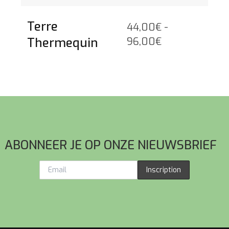
rijsklasse:
Terre
44,00
€
-
2,50€
Prijsklasse:
Thermequin
96,00
€
ot
44,00€
2,50€
tot
96,00€
ABONNEER JE OP ONZE NIEUWSBRIEF
Inscription