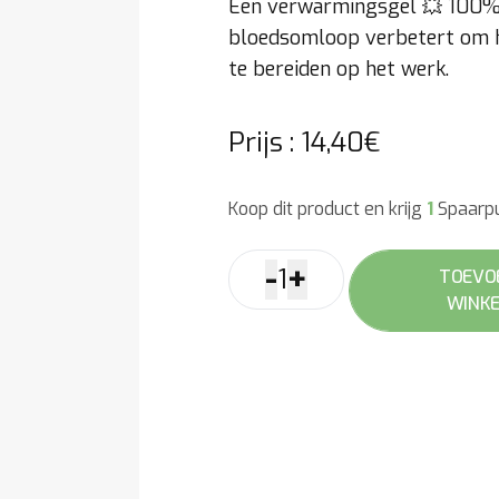
Een verwarmingsgel 💥 100% n
bloedsomloop verbetert om h
te bereiden op het werk.
Prijs :
14,40
€
Koop dit product en krijg
1
Spaarp
-
+
1
TOEVO
Warm
WINK
Up
gel
aantal