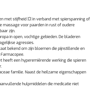
n met stijfheid 💥 in verband met spierspanning of
e massage voor paarden in rust of oudere
aar zijn.
uropa in open, vochtige gebieden. De bladeren
agelijkse agressies.
taat bekend om zijn bloemen die pijnstillende en
e Farmacopee.
et heeft een hyperemiërende werking die spieren
.
miaceae familie. Naast de heilzame eigenschappen
aanvullende hulpmiddelen die medicatie niet