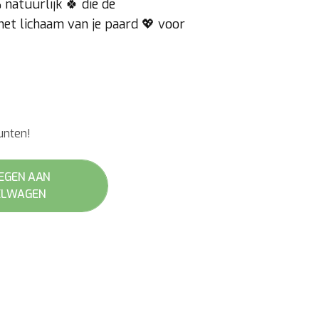
atuurlijk 🍀 die de
et lichaam van je paard 💖 voor
unten!
EGEN AAN
ELWAGEN