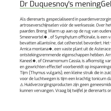
Dr Duquesnoy's mening
Ge
Als dierenarts gespecialiseerd in paardenverzorgin
artroseverschijnselen vóór de werksessie. Over 
paarden. Breng Warm up aan op de rug van oudere p
Smeerwortel🍀 , of Symphytum officinale, is een va
bevatten allantoïne, dat celherstel bevordert. Het
Arnica montana🍀, een vaste plant uit de Asteracea
ontstekingsremmende eigenschappen hebben. Arnic
Kaneel🍀, of Cinnamomum Cassia, is afkomstig van
en gewrichten effectief voorbereidt op inspanning
Tijm (Thymus vulgaris), een kleine struik die in z
voor de luchtwegen is tijm een krachtig tonicum 
⚠️ Huidverzorgingsproducten zijn geen geneesmidd
kunnen vervangen. Vraag bij twijfel je dierenarts om 