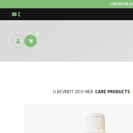
LIVRAISON G
info@hnp-horse.be
+32 (0)4 250 12 96
0
U BEVINDT ZICH HIER :
CARE PRODUCTS