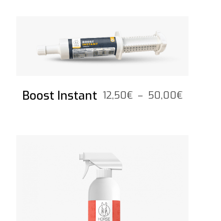
prix :
52,50€
Voir le produit
à
178,80€
Boost Instant
Plage
12,50
€
–
50,00
€
de
prix :
12,50€
Voir le produit
à
50,00€