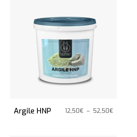
Argile HNP
Plage
12,50
€
–
52,50
€
de
prix :
12,50€