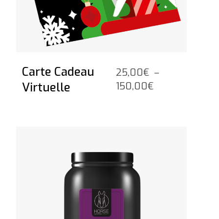
Carte Cadeau
25,00
€
–
Plage
Virtuelle
150,00
€
de
prix :
25,00€
Voir le produit
à
150,00€