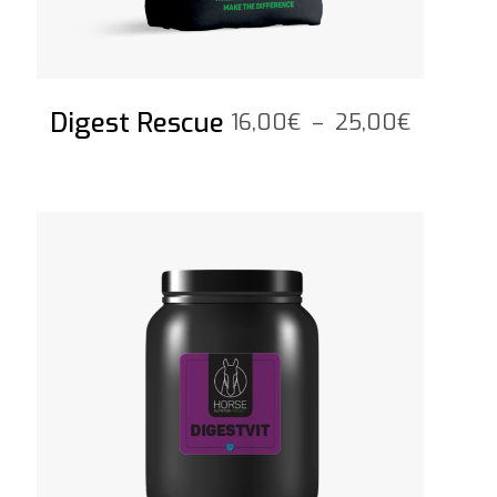
Digest Rescue
Plage
16,00
€
–
25,00
€
de
prix :
16,00€
Voir le produit
à
25,00€