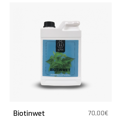
47,50€
Voir le produit
à
169,30€
Biotinwet
70,00
€