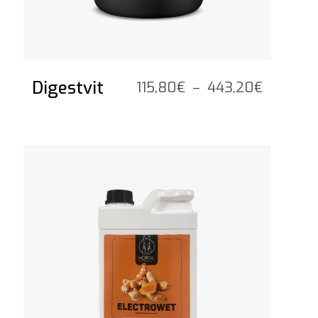
Digestvit
Plage
115,80
€
–
443,20
€
de
prix :
115,80€
Voir le produit
à
443,20€