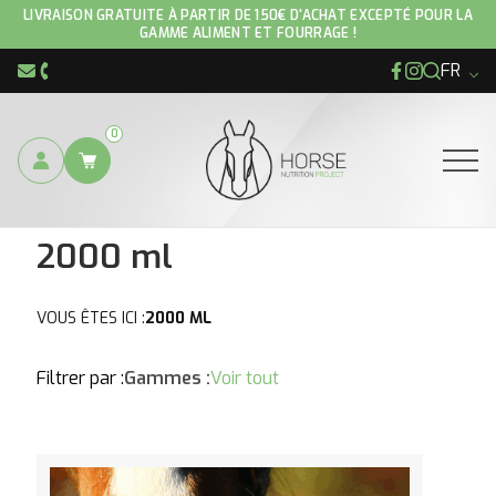
Accueil
/ Produit Conditionnement / 2000 ml
LIVRAISON GRATUITE À PARTIR DE 150€ D'ACHAT EXCEPTÉ POUR LA
GAMME ALIMENT ET FOURRAGE !
FR
Facebook
Instagram
info@hnp-horse.be
+32 (0)4 250 12 96
0
Ouvrir
2000 ml
VOUS ÊTES ICI :
2000 ML
Filtrer par :
Gammes :
Voir tout
Voir le produit