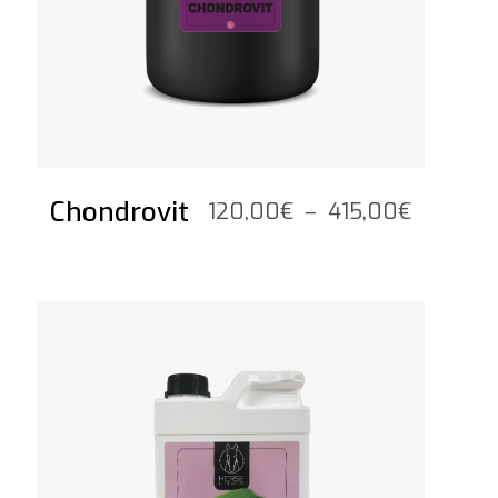
Chondrovit
Plage
120,00
€
–
415,00
€
de
prix :
120,00€
Voir le produit
à
415,00€