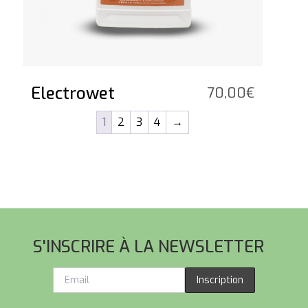
Electrowet
70,00
€
1
2
3
4
→
Pied de page
S'INSCRIRE À LA NEWSLETTER
Inscription