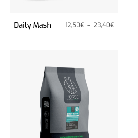
Daily Mash
Plage
12,50
€
–
23,40
€
de
prix :
12,50€
Voir le produit
à
23,40€