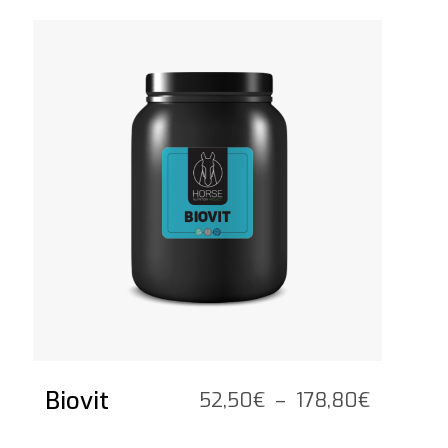
Voir le produit
Biovit
Plage
52,50
€
–
178,80
€
de