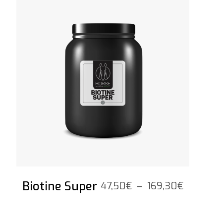
Voir le produit
à
52,50€
Biotine Super
Plage
47,50
€
–
169,30
€
de
prix :