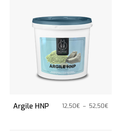
Argile HNP
Plage
12,50
€
–
52,50
€
de
prix :
12,50€