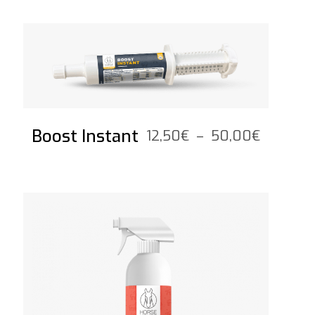
prix :
52,50€
Voir le produit
à
178,80€
Boost Instant
Plage
12,50
€
–
50,00
€
de
prix :
12,50€
Voir le produit
à
50,00€