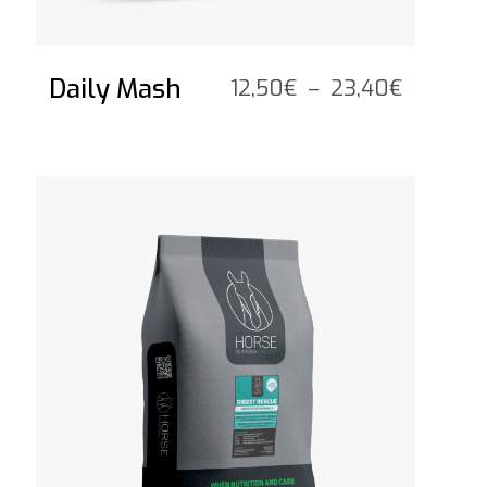
Daily Mash
Plage
12,50
€
–
23,40
€
de
prix :
12,50€
Voir le produit
à
23,40€