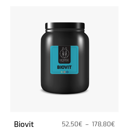
Voir le produit
Biovit
Plage
52,50
€
–
178,80
€
de