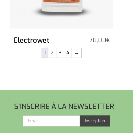
Electrowet
70,00
€
1
2
3
4
→
Pied de page
S'INSCRIRE À LA NEWSLETTER
Inscription