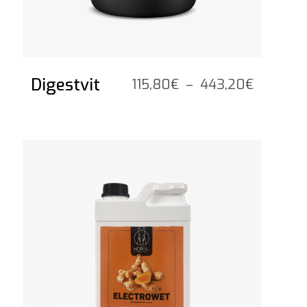
Digestvit
Plage
115,80
€
–
443,20
€
de
prix :
115,80€
Voir le produit
à
443,20€