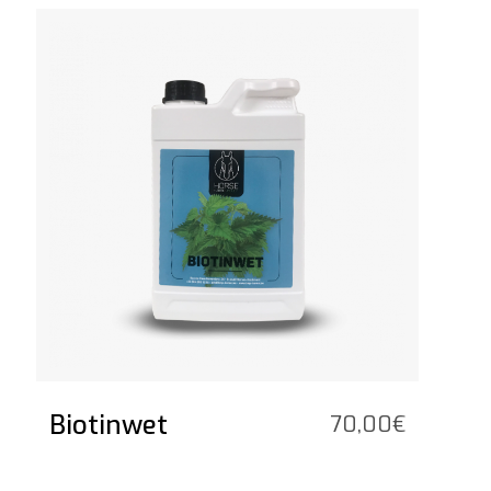
47,50€
Voir le produit
à
169,30€
Biotinwet
70,00
€