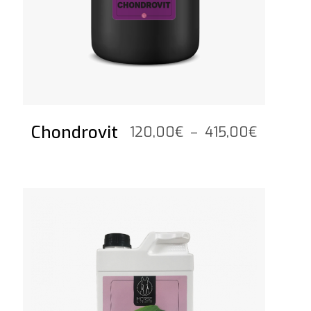
Chondrovit
Plage
120,00
€
–
415,00
€
de
prix :
120,00€
Voir le produit
à
415,00€