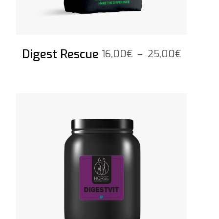
Digest Rescue
Plage
16,00
€
–
25,00
€
de
prix :
16,00€
Voir le produit
à
25,00€