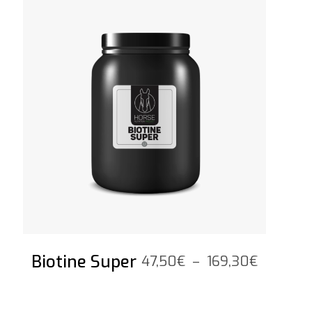
Voir le produit
à
52,50€
Biotine Super
Plage
47,50
€
–
169,30
€
de
prix :