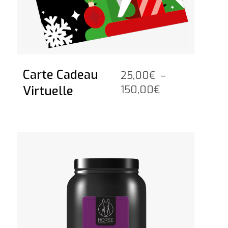
Carte Cadeau
25,00
€
–
Plage
Virtuelle
150,00
€
de
prix :
25,00€
Voir le produit
à
150,00€