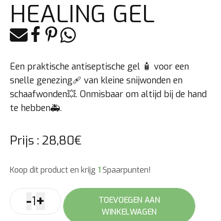
HEALING GEL
E-mail
Facebook
Pinterest
Whatsapp
Een praktische antiseptische gel 🧴 voor een
snelle genezing🩹 van kleine snijwonden en
schaafwonden💥. Onmisbaar om altijd bij de hand
te hebben🚑.
Prijs :
28,80
€
Koop dit product en krijg
1
Spaarpunten!
-
+
1
TOEVOEGEN AAN
Healing
WINKELWAGEN
gel