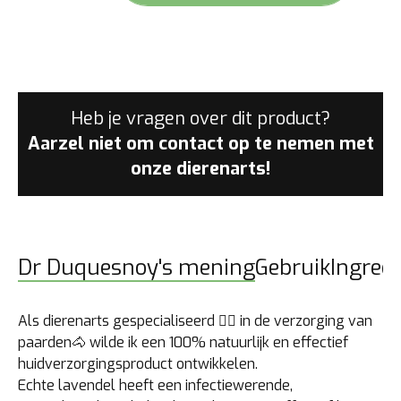
aantal
Heb je vragen over dit product?
Aarzel niet om contact op te nemen met
onze dierenarts!
Dr Duquesnoy's mening
Gebruik
Ingred
Als dierenarts gespecialiseerd 👩‍⚕️ in de verzorging van
paarden🐴 wilde ik een 100% natuurlijk en effectief
huidverzorgingsproduct ontwikkelen.
Echte lavendel heeft een infectiewerende,