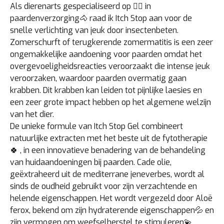
Als dierenarts gespecialiseerd op 👩‍⚕️ in
paardenverzorging🐴 raad ik Itch Stop aan voor de
snelle verlichting van jeuk door insectenbeten.
Zomerschurft of terugkerende zomermatitis is een zeer
ongemakkelijke aandoening voor paarden omdat het
overgevoeligheidsreacties veroorzaakt die intense jeuk
veroorzaken, waardoor paarden overmatig gaan
krabben. Dit krabben kan leiden tot pijnlijke laesies en
een zeer grote impact hebben op het algemene welzijn
van het dier.
De unieke formule van Itch Stop Gel combineert
natuurlijke extracten met het beste uit de fytotherapie
🍀 , in een innovatieve benadering van de behandeling
van huidaandoeningen bij paarden. Cade olie,
geëxtraheerd uit de mediterrane jeneverbes, wordt al
sinds de oudheid gebruikt voor zijn verzachtende en
helende eigenschappen. Het wordt vergezeld door Aloë
ferox, bekend om zijn hydraterende eigenschappen💦 en
zijn vermogen om weefselherstel te stimuleren💫 ,