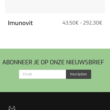
Imunovit
Pri
43,50
€
-
292,30
€
43,
tot
29
Voettekst
ABONNEER JE OP ONZE NIEUWSBRIEF
Inscription