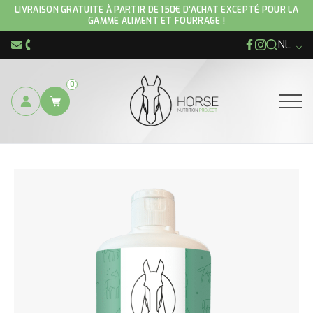
LIVRAISON GRATUITE À PARTIR DE 150€ D'ACHAT EXCEPTÉ POUR LA
GAMME ALIMENT ET FOURRAGE !
NL
Facebook
Instagram
info@hnp-horse.be
+32 (0)4 250 12 96
0
Ouvrir
U BEVINDT ZICH HIER :
CARE PRODUCTS
ITCH STOP GEL