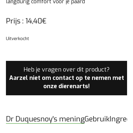
langdurig comfort voor je paard
Prijs :
14,40
€
Uitverkocht
Heb je vragen over dit product?
Aarzel niet om contact op te nemen met
onze dierenarts!
Dr Duquesnoy's mening
Gebruik
Ingred