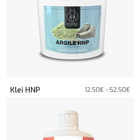
Klei HNP
Pri
12,50
€
-
52,50
€
12,
Bekijk het product
tot
52,