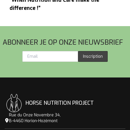
difference !”
Voettekst
ABONNEER JE OP ONZE NIEUWSBRIEF
Inscription
HORSE NUTRITION PROJECT
Rue du Onze Novembre 34,
B-4460 Horion-Hozémont