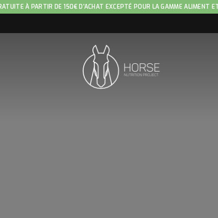
RATUITE À PARTIR DE 150€ D'ACHAT EXCEPTÉ POUR LA GAMME ALIMENT E