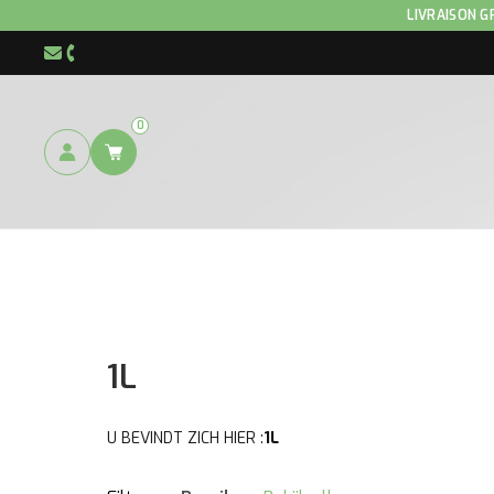
Home
/ Product Conditionnement / 1L
LIVRAISON G
info@hnp-horse.be
+32 (0)4 250 12 96
0
1L
U BEVINDT ZICH HIER :
1L