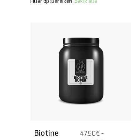
Filter op :
Bereiken :
Bekijk alle
Bekijk het product
Biotine
47,50
€
-