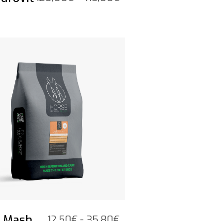
120,00€
tot
415,00€
t product
y Mash
Prijsklasse:
12,50
€
-
35,80
€