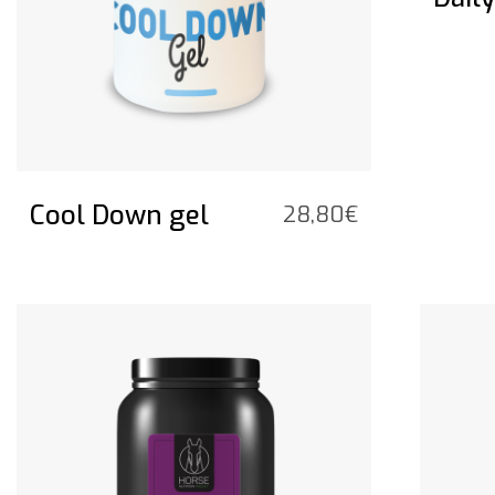
Cool Down gel
28,80
€
Bekijk het product
Bekijk he