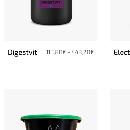
Digestvit
Elec
Prijsklasse:
115,80
€
-
443,20
€
115,80€
tot
443,20€
Bekijk het product
Bekijk he