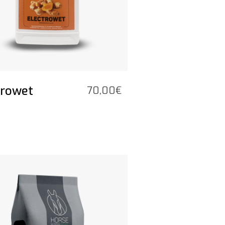
trowet
70,00
€
t product