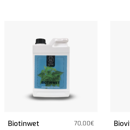
Bekijk het product
Bekijk he
Biotinwet
Biovi
70,00
€