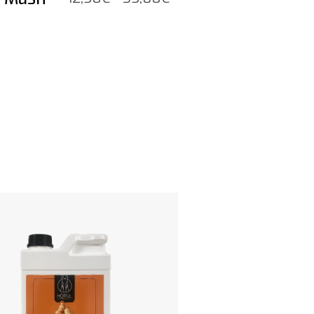
12,50€
tot
35,80€
t product