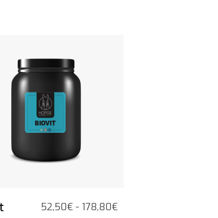
t product
t
Prijsklasse:
52,50
€
-
178,80
€