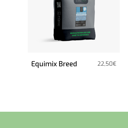
Equimix Breed
22,50
€
Voettekst