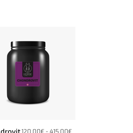
52,50€
tot
178,80€
t product
drovit
Prijsklasse:
120,00
€
-
415,00
€