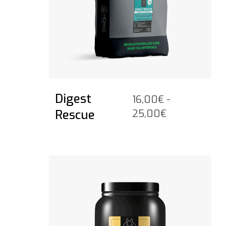
Digest
16,00
€
-
Prijsklasse:
Rescue
25,00
€
16,00€
tot
25,00€
Bekijk het product