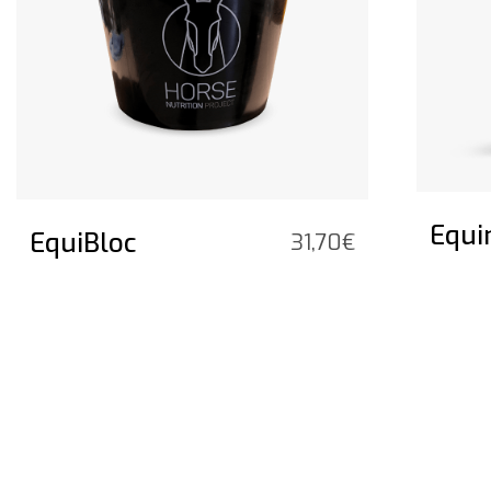
Equi
EquiBloc
sklasse:
31,70
€
50€
50€