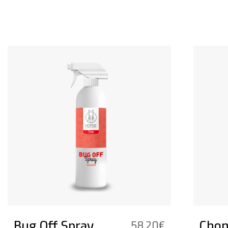
Bekijk het product
Bekijk he
Bug Off Spray
Chon
58,20
€