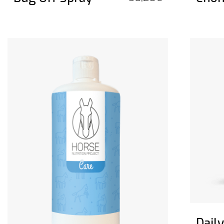
Bekijk het product
Bekijk he
Dail