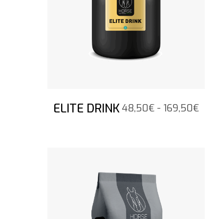
ELITE DRINK
Prij
48,50
€
-
169,50
€
48,
tot
169,
Bekijk het product