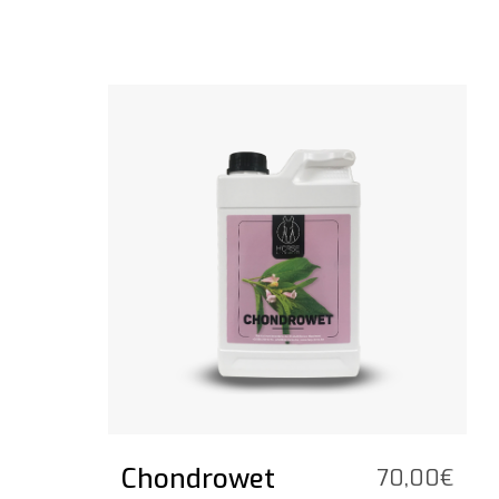
Bekijk het product
Chondrowet
70,00
€