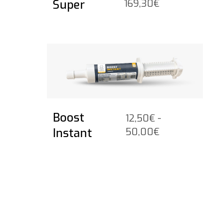
Prijsklasse:
Super
169,30
€
47,50€
tot
169,30€
Bekijk het product
Boost
12,50
€
-
Prijsklasse:
Instant
50,00
€
12,50€
tot
50,00€